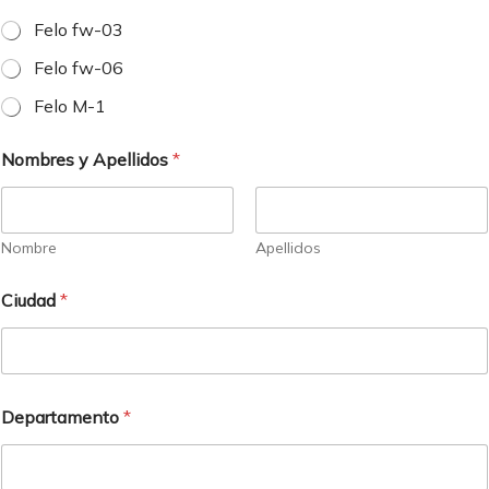
Felo fw-03
Felo fw-06
Felo M-1
Nombres y Apellidos
*
Nombre
Apellidos
*
Ciudad
*
*
A
p
e
l
l
Departamento
*
i
d
o