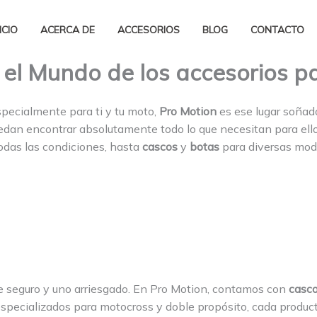
ICIO
ACERCA DE
ACCESORIOS
BLOG
CONTACTO
: el Mundo de los accesorios 
pecialmente para ti y tu moto,
Pro Motion
es ese lugar soñad
edan encontrar absolutamente todo lo que necesitan para ell
odas las condiciones, hasta
cascos
y
botas
para diversas moda
je seguro y uno arriesgado. En Pro Motion, contamos con
casco
especializados para motocross y doble propósito, cada produc