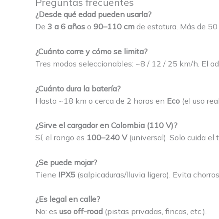
Preguntas frecuentes
¿Desde qué edad pueden usarla?
De
3 a 6 años
o
90–110 cm
de estatura. Más de 50
¿Cuánto corre y cómo se limita?
Tres modos seleccionables: ~8 / 12 / 25 km/h. El adu
¿Cuánto dura la batería?
Hasta ~18 km o cerca de 2 horas en
Eco
(el uso rea
¿Sirve el cargador en Colombia (110 V)?
Sí, el rango es
100–240 V
(universal). Solo cuida el
¿Se puede mojar?
Tiene
IPX5
(salpicaduras/lluvia ligera). Evita chorr
¿Es legal en calle?
No: es
uso off-road
(pistas privadas, fincas, etc.).