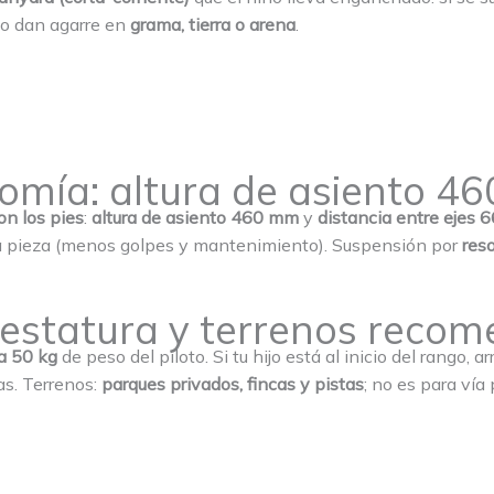
vo dan agarre en
grama, tierra o arena
.
omía: altura de asiento 4
on los pies
:
altura de asiento 460 mm
y
distancia entre ejes
una pieza (menos golpes y mantenimiento). Suspensión por
res
 estatura y terrenos reco
a 50 kg
de peso del piloto. Si tu hijo está al inicio del rango, 
as. Terrenos:
parques privados, fincas y pistas
; no es para vía