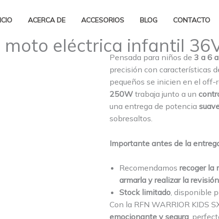
ICIO
ACERCA DE
ACCESORIOS
BLOG
CONTACTO
moto eléctrica infantil 36
Pensada para niños de
3 a 6 
precisión con características 
pequeños se inicien en el off-
250W
trabaja junto a un
contr
una entrega de potencia
suave
sobresaltos.
Importante antes de la entreg
Recomendamos
recoger la
armarla y realizar la revisió
Stock limitado
, disponible 
Con la RFN WARRIOR KIDS SX-E
emocionante y segura
, perfec