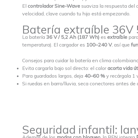
El
controlador Sine-Wave
suaviza la respuesta del a
velocidad, clave cuando tu hijo está empezando.
Batería extraíble 36V
La batería
36 V / 5,2 Ah (187 Wh)
es
extraíble
para
temperatura). El cargador es
100–240 V
, así que
fu
Consejos para cuidar la batería en clima colombian
Evita cargarla bajo sol directo: el calor
acorta vida út
Para guardados largos, deja
40–60 %
y recárgala 1 
Si ruedas en barro/lluvia, seca conectores antes de 
Seguridad infantil: lan
Además de los
modos con bloqueo
, la RFN integra