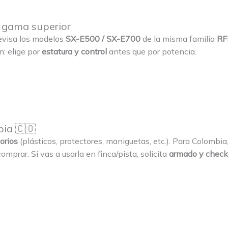
a gama superior
revisa los modelos
SX-E500 / SX-E700
de la misma familia
RF
: elige por
estatura y control
antes que por potencia.
bia 🇨🇴
orios
(plásticos, protectores, maniguetas, etc.). Para Colombi
mprar. Si vas a usarla en finca/pista, solicita
armado y checkl