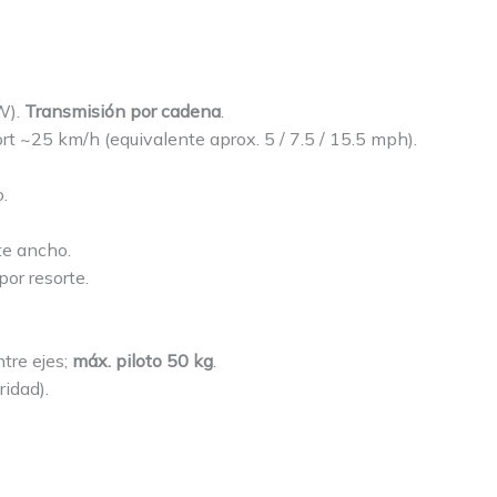
W).
Transmisión por cadena
.
t ~25 km/h (equivalente aprox. 5 / 7.5 / 15.5 mph).
.
te ancho.
 por resorte.
tre ejes;
máx. piloto 50 kg
.
ridad).