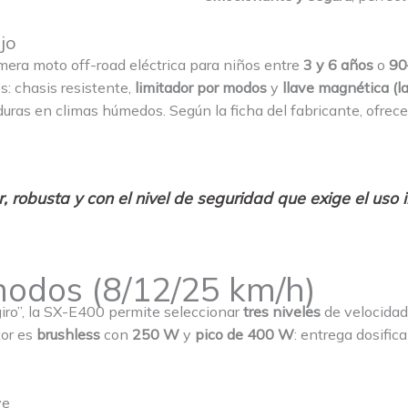
jo
era moto off-road eléctrica para niños entre
3 y 6 años
o
90
s: chasis resistente,
limitador por modos
y
llave magnética (l
uras en climas húmedos. Según la ficha del fabricante, ofrec
 robusta y con el nivel de seguridad que exige el uso i
 modos (8/12/25 km/h)
“giro”, la SX-E400 permite seleccionar
tres niveles
de velocidad
tor es
brushless
con
250 W
y
pico de 400 W
: entrega dosific
ve