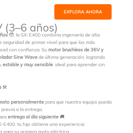
EXPLORA AHORA
V (3–6 años)
años
🧒, la SX-E400 combina ingeniería de alta
de seguridad de primer nivel para que los más
road con confianza. Su
motor brushless de 36V y
olador Sine Wave
de última generación, logrando
, estable y muy sensible
: ideal para aprender sin
a
🛠️
 moto personalmente
para que nuestro equipo pueda
n
previa a la entrega.
para
entrega al día siguiente
🚚.
400, tu hijo obtiene una experiencia
ta para su primera moto eléctrica.