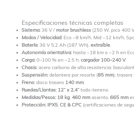
Especificaciones técnicas completas
Sistema:
36 V /
motor brushless
(250 W, pico 400 
Modos / Velocidad:
Eco ~8 km/h, Mid ~12 km/h, Spor
Batería:
36 V 5,2 Ah (187 Wh),
extraíble
.
Autonomía orientativa:
hasta ~18 km o ~2 h en Eco
Carga:
0–100 % en ~2,5 h;
cargador 100–240 V
.
Chasis:
acero carbono de alta resistencia; basculan
Suspensión:
delantera por resorte (
85 mm
); trasera
Freno:
disco trasero
140 mm
.
Ruedas/Llantas:
12” x 2,4”
todo-terreno.
Medidas/Pesos:
18 kg
,
460 mm
asiento,
665 mm
en
Protección:
IPX5
;
CE & CPC
(certificaciones de segu