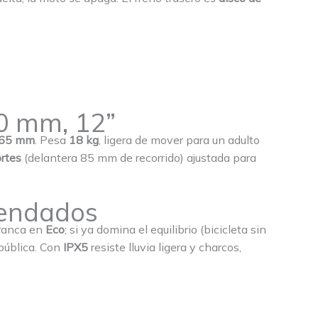
60 mm, 12”
 665 mm
. Pesa
18 kg
, ligera de mover para un adulto
ortes
(delantera 85 mm de recorrido) ajustada para
mendados
arranca en
Eco
; si ya domina el equilibrio (bicicleta sin
 pública. Con
IPX5
resiste lluvia ligera y charcos,