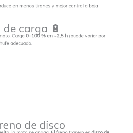
traduce en menos tirones y mejor control a baja
 de carga 🔋
a moto. Carga
0–100 % en ~2,5 h
(puede variar por
chufe adecuado.
freno de disco
elta, la moto se apaga. El freno trasero es
disco de