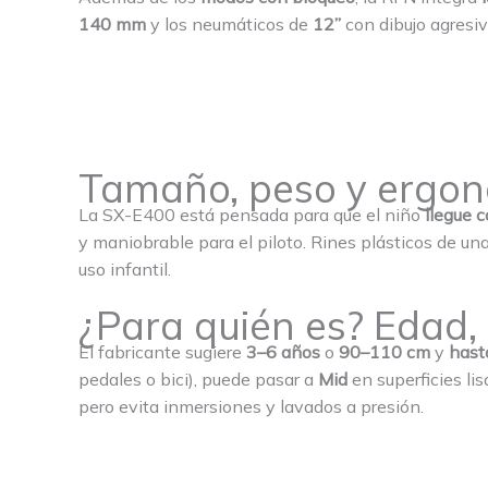
140 mm
y los neumáticos de
12”
con dibujo agresi
Tamaño, peso y ergon
La SX-E400 está pensada para que el niño
llegue c
y maniobrable para el piloto. Rines plásticos de 
uso infantil.
¿Para quién es? Edad,
El fabricante sugiere
3–6 años
o
90–110 cm
y
hast
pedales o bici), puede pasar a
Mid
en superficies lis
pero evita inmersiones y lavados a presión.