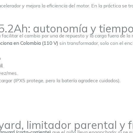
celerador y mejora la eficiencia del motor. En la práctica se 
 5.2Ah: autonomía y tiempo
 facilitar el cambio por una de repuesto y la carga fuera de l
nciona en Colombia (110 V)
sin transformador, solo con el en
o
il
.
vez/mes.
cargar (IPX5 protege, pero la batería agradece cuidados).
yard, limitador parental y 
lanyard (corta-corriente)
que el niño lleva enganchado: si se su