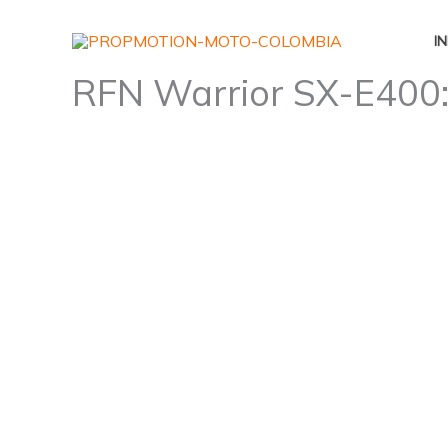
Ir
al
IN
contenido
RFN Warrior SX-E400: 