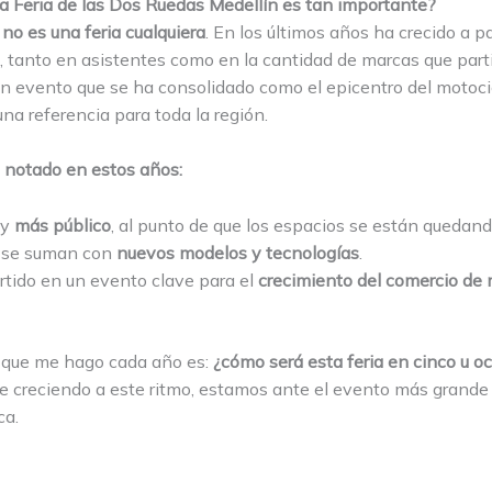
la Feria de las Dos Ruedas Medellín es tan importante?
o
no es una feria cualquiera
. En los últimos años ha crecido a p
 tanto en asistentes como en la cantidad de marcas que part
 evento que se ha consolidado como el epicentro del motoci
na referencia para toda la región.
 notado en estos años:
ay
más público
, al punto de que los espacios se están quedan
 se suman con
nuevos modelos y tecnologías
.
tido en un evento clave para el
crecimiento del comercio de
 que me hago cada año es:
¿cómo será esta feria en cinco u o
ue creciendo a este ritmo, estamos ante el evento más grand
ca.