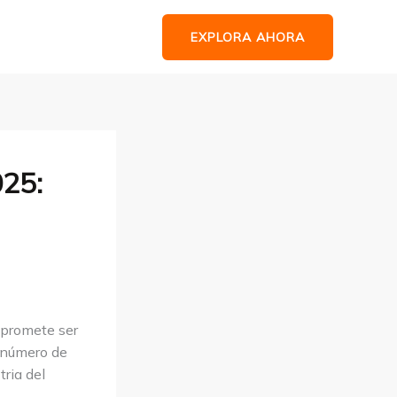
EXPLORA AHORA
025:
y promete ser
n número de
tria del