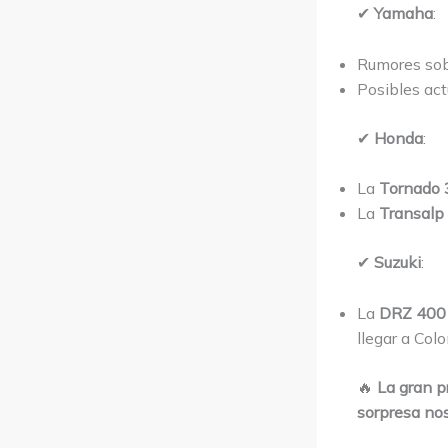
✔
Yamaha
:
Rumores sobr
Posibles act
✔
Honda
:
La
Tornado
La
Transalp
✔
Suzuki
:
La
DRZ 400
llegar a Col
🔥
La gran p
sorpresa nos