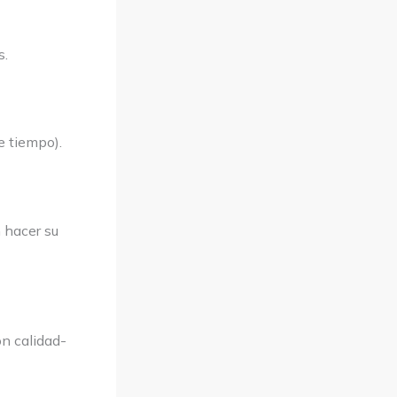
s.
e tiempo).
 hacer su
n calidad-