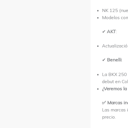
NK 125 (nue
Modelos com
✔
AKT
:
Actualizació
✔
Benelli
:
La BKX 250 
debut en Co
¿Veremos la
✅ Marcas in
Las marcas i
precio.