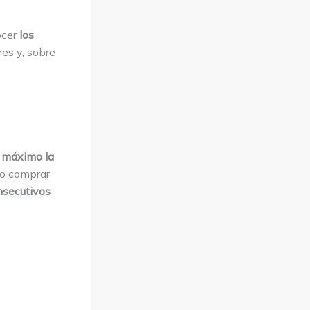
ocer
los
res y, sobre
l máximo la
mo comprar
nsecutivos