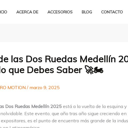
ICIO
ACERCA DE
ACCESORIOS
BLOG
CONTACTO
 de las Dos Ruedas Medellín 2
lo que Debes Saber 🚀🏍️
RO MOTION
/
marzo 9, 2025
 las Dos Ruedas Medellín 2025
está a la vuelta de la esquina 
inolvidable. Este evento, que año tras año sigue creciendo e
 expositores, es el punto de encuentro más grande de la indus
o en Latinoamérica.