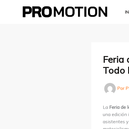
Ir
al
IN
contenido
Feria
Todo 
Por
P
La
Feria de
una edición 
asistentes y
motociclism