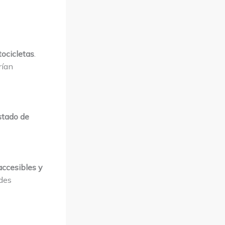
ocicletas
.
rían
istado de
ccesibles y
ades