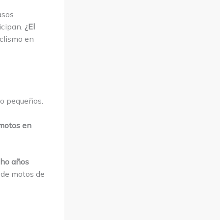
asos
icipan.
¿El
clismo en
do pequeños.
 motos en
cho años
e de motos de