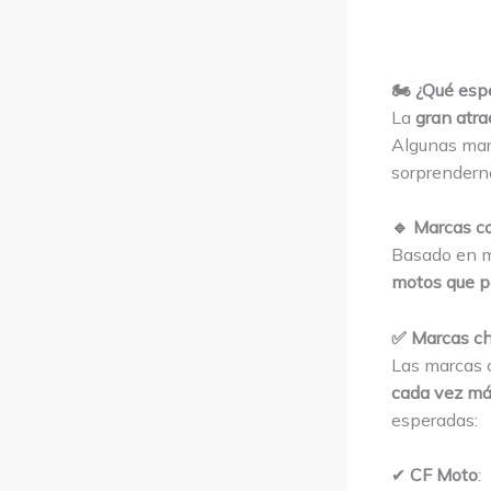
🏍️ ¿Qué esp
La
gran atra
Algunas mar
sorprendern
🔹 Marcas c
Basado en mi
motos que po
✅ Marcas ch
Las marcas 
cada vez má
esperadas:
✔
CF Moto
: