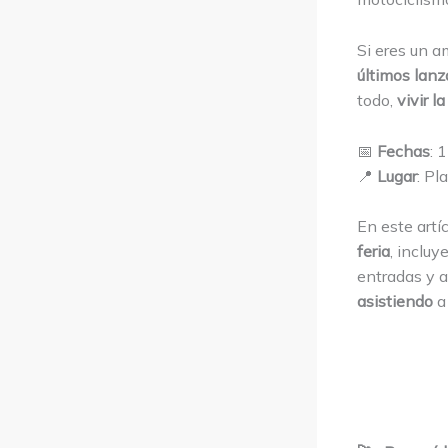
Si eres un a
últimos lan
todo,
vivir 
📅
Fechas
: 
📍
Lugar
: Pl
En este artí
feria
, inclu
entradas y 
asistiendo
a