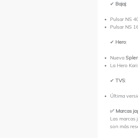
✔
Bajaj
:
Pulsar NS 40
Pulsar NS 
✔
Hero
:
Nueva
Sple
La Hero Kari
✔
TVS
:
Última vers
✅ Marcas j
Las marcas 
son más res