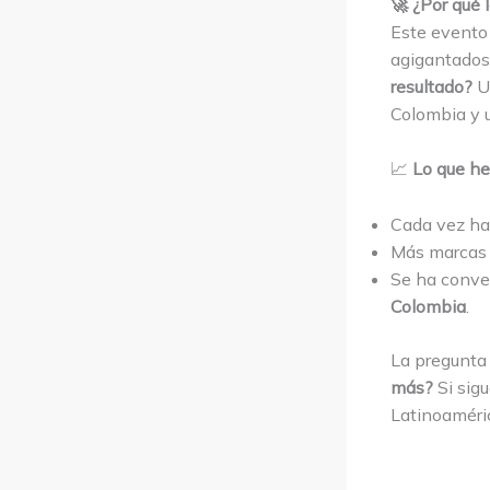
🚀 ¿Por qué 
Este event
agigantados,
resultado?
Un
Colombia y u
📈
Lo que he
Cada vez h
Más marcas
Se ha conver
Colombia
.
La pregunta
más?
Si sig
Latinoaméri