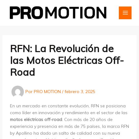
Ir
al
contenido
MAI
MEN
RFN: La Revolución de
las Motos Eléctricas Off-
Road
Por
PRO MOTION
/
febrero 3, 2025
En un mercado en constante evolución, RFN se posiciona
como líder en innovación y rendimiento en el sector de las
motos eléctricas off-road
. Con más de 20 años de
experiencia y presencia en más de 75 países, la marca RFN
by Apollino ha dado un salto de calidad con su nueva